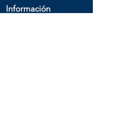
Información
First Name
Last Name
Email
Message