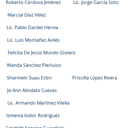
erto Córdova Jiménez Lic. Jorge García Soto
arcial Díaz Vélez
c. Pablo Dardet Hervia
. Luis Montañez Avilés
Felicita De Jesús Mundo (Golen)
nda Sánchez Pierluissi
harmein Suau Esbri Priscilla López Rivera
Jo-Ann Alindato Cuevas
ic. Armando Martínez Vilella
Ismenia Isidor Rodríguez