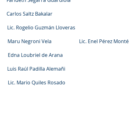
rideth Segarra Guardiola
rlos Saltz Bakalar
. Rogelio Guzmán Lloveras
o Maru Negroni Vela Lic. Enel Pérez Monté
 Edna Loubriel de Arana
uis Raúl Padilla Alemañi
Lic. Mario Quiles Rosado