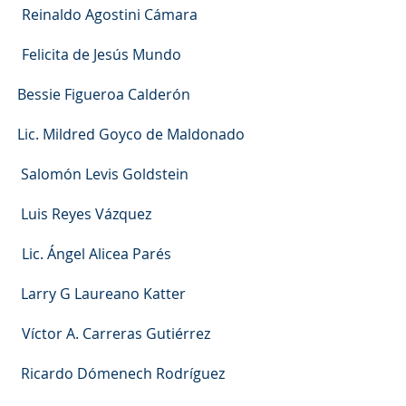
Reinaldo Agostini Cámara
licita de Jesús Mundo
sie Figueroa Calderón
. Mildred Goyco de Maldonado
Salomón Levis Goldstein
uis Reyes Vázquez
Ángel Alicea Parés
arry G Laureano Katter
ctor A. Carreras Gutiérrez
o Ricardo Dómenech Rodríguez