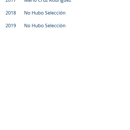
2017 Mario Cruz Rodríguez
2018 No Hubo Selección
2019 No Hubo Selección
2020 No Hubo Selección
2021 Diana Montoya (Profesional
de la Industria)
2022 Silvio Lopez (Profesional de
la Industria)
2023 Rafael Rojo (Profesional de
la Industria)
Información