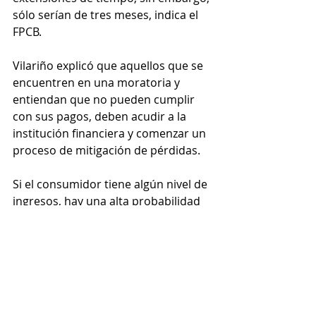
sólo serían de tres meses, indica el 
FPCB. 
Vilariño explicó que aquellos que se 
encuentren en una moratoria y 
entiendan que no pueden cumplir 
con sus pagos, deben acudir a la 
institución financiera y comenzar un 
proceso de mitigación de pérdidas.
Si el consumidor tiene algún nivel de 
ingresos, hay una alta probabilidad 
de que un proceso de quiebra sirva 
para retener el hogar. Ello por que 
mientras la institución financiera no 
aceptaría el ingreso de familiares 
para asistir en el pago de la 
hipoteca, sí podría ser factible en un 